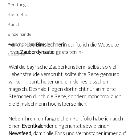
Beratung
Kosmetik
Kunst
Einzelhandel
Automobilbranche
Für die liebe 
Bimslechnerin
 durfte ich die Webseite 
ihrer 
Zauberdynastie
 gestalten. ✨
Coaches
Weil die bayrische Zauberkünstlerin selbst so viel 
Lebensfreude versprüht, sollte ihre Seite genauso 
wirken – bunt, heiter und ein kleines bisschen 
magisch. Deshalb fliegen dort nicht nur animierte 
Sternchen durch die Seite, sondern manchmal auch 
die Bimslechnerin höchstpersönlich.
Neben ihrem umfangreichen Portfolio habe ich auch 
einen 
Eventkalender
 eingerichtet sowie einen 
Newsfeed
, damit alle Fans und Veranstalter immer auf 