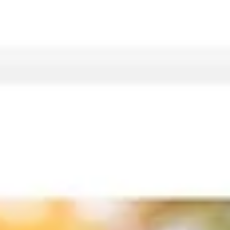
Lernophilia - Parents
Academy - Coaching
Webdesign - Kursbuchungen - Terminbuchungstool -
Business Fotografie https://www.lernophilia-
parentsacademy.de/