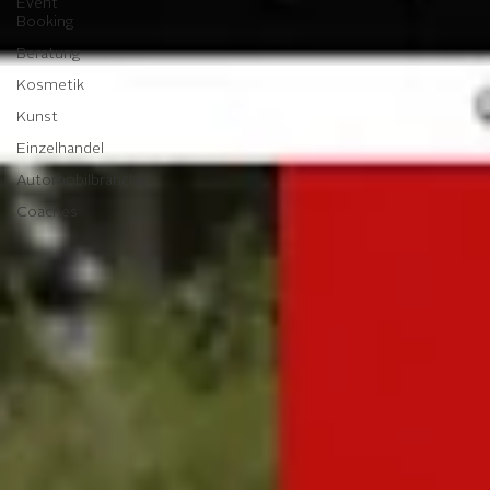
Event
Booking
Beratung
Kosmetik
Kunst
Einzelhandel
Automobilbranche
Coaches