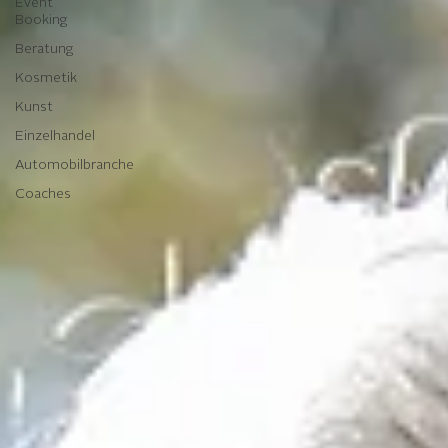
Event
Booking
Beratung
Kosmetik
Kunst
Einzelhandel
Automobilbranche
Coaches