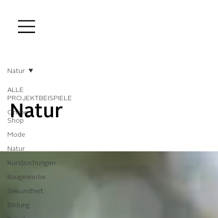
Natur
ALLE
PROJEKTBEISPIELE
Natur
Online
Shop
Mode
Natur
Kursbuchungen
Baugewerbe
Gesundheit
Bildung